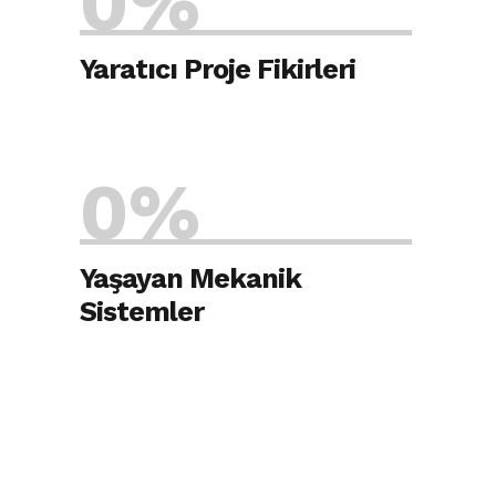
0
%
Yaratıcı Proje Fikirleri
Ne kadar karmaşık olursa olsun, burada
sınırları hayal gücü belirler.
0
%
Yaşayan Mekanik
Sistemler
Alanında uzman ve donanımlı Exploria
ekibi, metale hayat veriyor ve kusursuz
mekanik sistemlere dönüştürüyor.